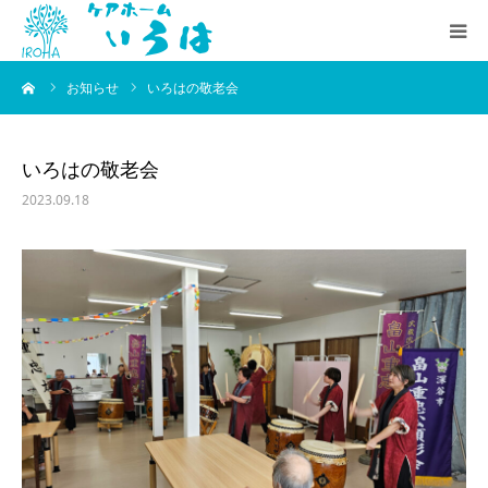
ーム
お知らせ
いろはの敬老会
いろはの想い
施設のご案内
いろはの敬老会
2023.09.18
お知らせ
採用情報
会社概要